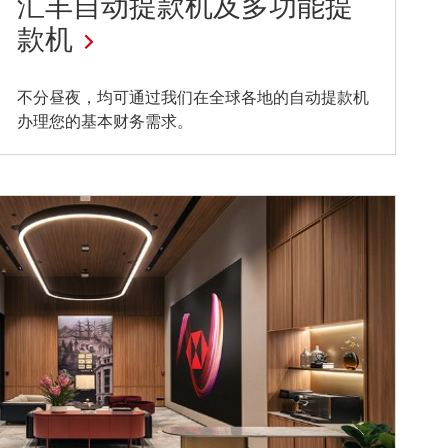
汇丰自动提款机及多功能提
款机
适
不分昼夜，均可通过我们在全球各地的自动提款机
办理您的基本财务需求。
用
于
较
复
杂
的
理
财
需
求