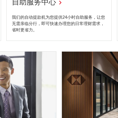
自助服务中心
随
我们的自动提款机为您提供24小时自助服务，让您
无需亲临分行，即可快速办理您的日常理财需求，
时
省时更省力。
提
供
快
速
银
行
服
务