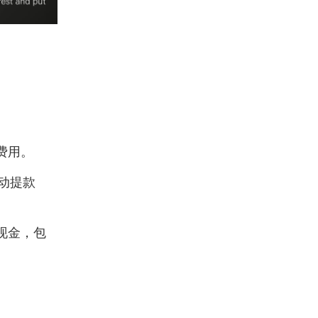
费用。
自动提款
参考备注 1
。
现金，包