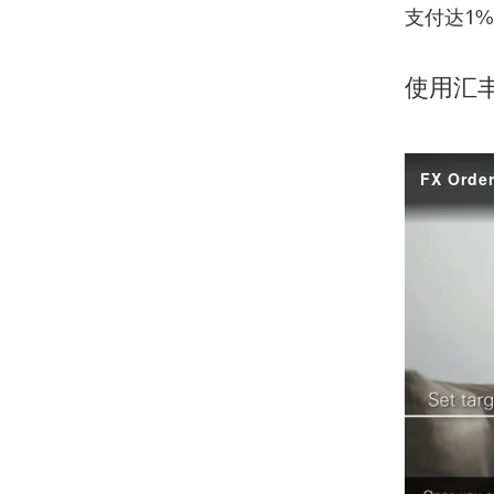
支付达1
使用汇
FX Orde