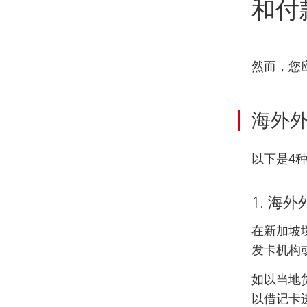
和付
然而，您
海外
以下是4
1. 海
在新加坡
发卡机构
如以当地
以借记卡