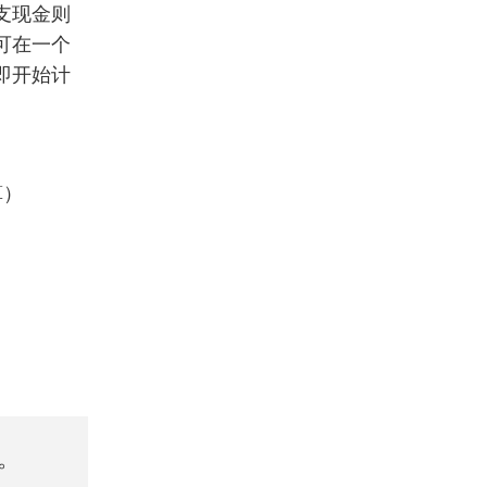
支现金则
可在一个
即开始计
算）
。