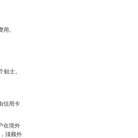
费用。
个贴士。
由信用卡
户在境外
易，须额外