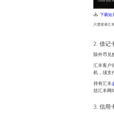
下载短
只需登录汇
2. 借
除外币兑
汇丰客户在海
机，须支
持有汇丰
括汇丰网
3. 信