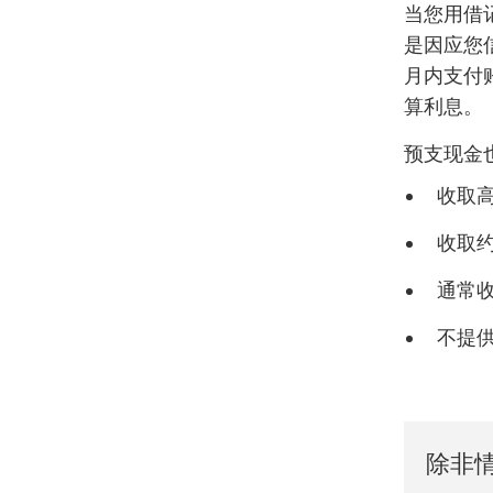
当您用借
是因应您
月内支付
算利息。
预支现金
收取高
收取约
通常
不提
除非