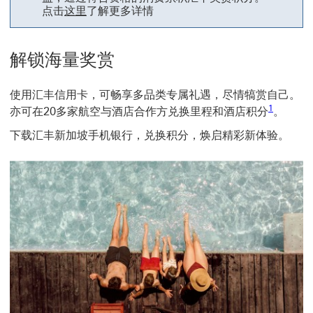
这里 打开重要信息页面
点击
这里
了解更多详情
解锁海量奖赏
使用汇丰信用卡，可畅享多品类专属礼遇，尽情犒赏自己。
脚注链接 1
1
亦可在20多家航空与酒店合作方兑换里程和酒店积分
。
下载汇丰新加坡手机银行，兑换积分，焕启精彩新体验。